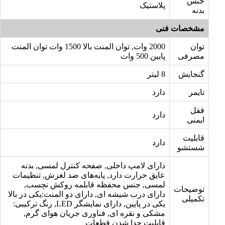
جنس
پلاستیک
بدنه
مشخصات فنی
توان
2000 وات, توان المنت بالا 1500 وات توان المنت
مصرفی
پایین 500 وات
گنجایش
8 لیتر
تایمر
دارد
قفل
دارد
ایمنی
قابلیت
دارد
شستشو
دارای لامپ داخلی, صفحه کنترل لمسی, بدنه
عایق حرارت دارد, پایه‌های ضد لغزش, تنظیمات
لمسی, جنس محفظه قابلمه روکش نچسب,
توضیحات
دارای درب شیشه ای, دارای دو المنت:یکی در بالا
تکمیلی
یکی در پایین, دارای نمایشگر LED, رنگ ترکیبی:
مشکی و نقره ای, فناوری جریان هوای گرم,
قابلیت جدا شدن قطعات