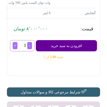
وات توان المنت پایین 500 وات
گنجایش
8 لیتر
قیمت:
۸٬۰۰۰٬۰۰۰ تومان
سرخ
افزودن به سبد خرید
کن
بدون
نمره
5.00
از 5
روغن
گوسونیک
مدل
GAF-
568
عدد
شرایط مرجوعی کالا و سوالات متداول