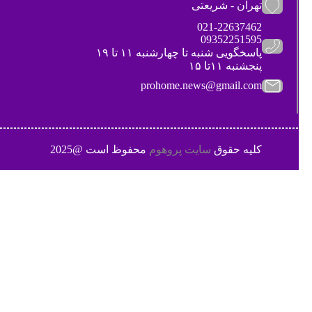
تهران - شریعتی
021-22637462
09352251595
پاسخگویی شنبه تا چهارشنبه ۱۱ تا ۱۹
پنجشنبه ۱۱تا ۱۵
prohome.news@gmail.com
کلیه حقوق
سایت پروهوم
محفوظ است @2025