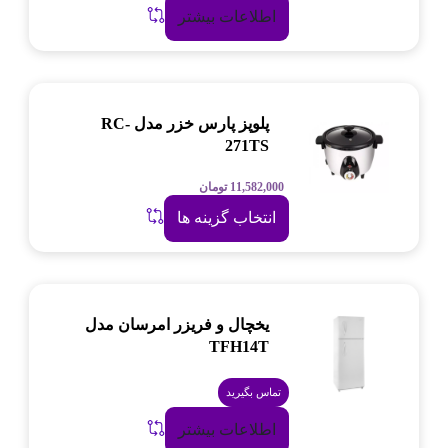
اطلاعات بیشتر
پلوپز پارس خزر مدل RC-
271TS
11,582,000
تومان
انتخاب گزینه ها
یخچال و فریزر امرسان مدل
TFH14T
تماس بگیرید
اطلاعات بیشتر