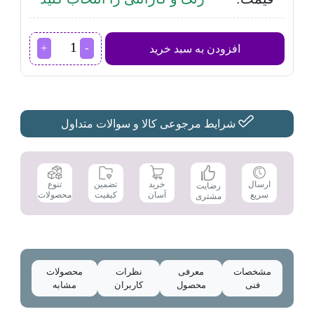
سرخ
افزودن به سبد خرید
کن
گوسونیک
مدل
GAF-
512
عدد
شرایط مرجوعی کالا و سوالات متداول
تضمین
ارسال
خرید
تنوع
رضایت
کیفیت
سریع
آسان
محصولات
مشتری
مشخصات
معرفی
نظرات
محصولات
فنی
محصول
کاربران
مشابه