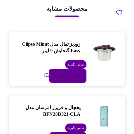
محصولات مشابه
زودپز تفال مدل Clipso Minut
Easy گنجایش 9 لیتر
تماس بگیرید
انتخاب گزینه ها
یخچال و فریزر امرسان مدل
BFN20D321-CLA
تماس بگیرید