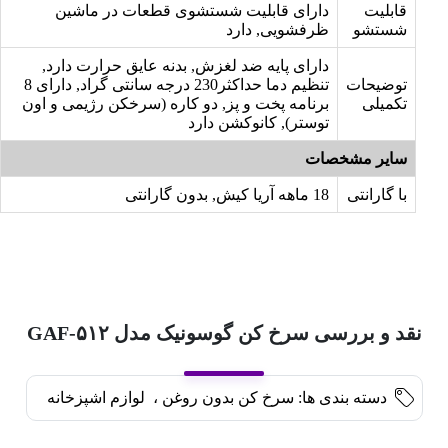
قابلیت
دارای قابلیت شستشوی قطعات در ماشین
شستشو
ظرفشویی, دارد
دارای پایه ضد لغزش, بدنه عایق حرارت دارد,
توضیحات
تنظیم دما حداکثر230 درجه سانتی گراد, دارای 8
تکمیلی
برنامه پخت و پز, دو کاره (سرخکن رژیمی و اون
توستر), کانوکشن دارد
سایر مشخصات
با گارانتی
18 ماهه آریا کیش, بدون گارانتی
نقد و بررسی سرخ کن گوسونیک مدل GAF-۵۱۲
دسته بندی ها:
سرخ کن بدون روغن
،
لوازم اشپزخانه