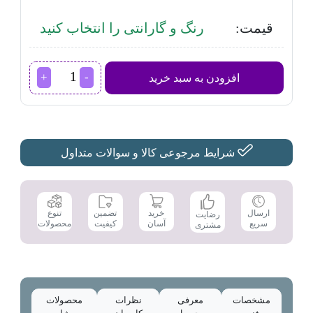
قیمت:
رنگ و گارانتی را انتخاب کنید
سرویس
افزودن به سبد خرید
قابلمه
11
پارچه
پی
ام
تی
شرایط مرجوعی کالا و سوالات متداول
مدل
maria
عدد
تضمین
ارسال
خرید
تنوع
رضایت
کیفیت
سریع
آسان
محصولات
مشتری
مشخصات
معرفی
نظرات
محصولات