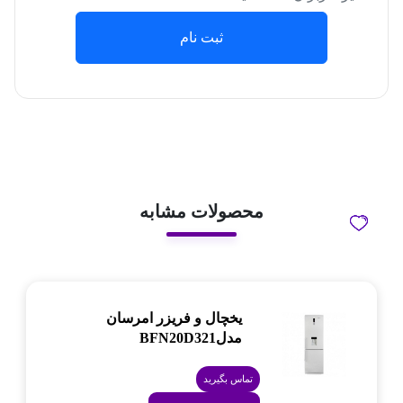
ثبت نام
محصولات مشابه
یخچال و فریزر امرسان
مدلBFN20D321
تماس بگیرید