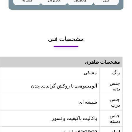
فنی
محصول
کاربران
مشابه
مشخصات فنی
مشخصات ظاهری
رنگ
مشکی
جنس
آلومینیومی, با روکش گرانیت, چدن
بدنه
جنس
شیشه ای
درب
جنس
باکالیت باکیفیت و نسوز
دسته
ابعاد
63x36x39 سانتیمتر