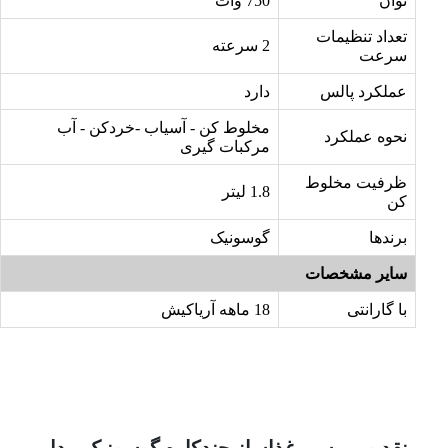
توان
750 وات
تعداد تنظیمات
2 سرعته
سرعت
عملکرد پالس
دارد
مخلوط کن - آسیاب -خردکن - آب
نحوه عملکرد
مرکبات گیری
ظرفیت مخلوط
1.8 لیتر
کن
برندها
گوسونیک
سایر مشخصات
با گارانتی
18 ماهه آریاکیش
نقد و بررسی غذاساز چندکاره گوسونیک مدل