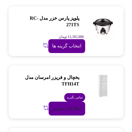
پلوپز پارس خزر مدل RC-
271TS
11,582,000
تومان
انتخاب گزینه ها
یخچال و فریزر امرسان مدل
TFH14T
تماس بگیرید
اطلاعات بیشتر