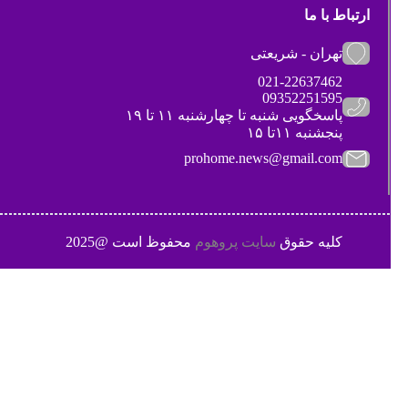
ارتباط با ما
تهران - شریعتی
021-22637462
09352251595
پاسخگویی شنبه تا چهارشنبه ۱۱ تا ۱۹
پنجشنبه ۱۱تا ۱۵
prohome.news@gmail.com
کلیه حقوق
سایت پروهوم
محفوظ است @2025