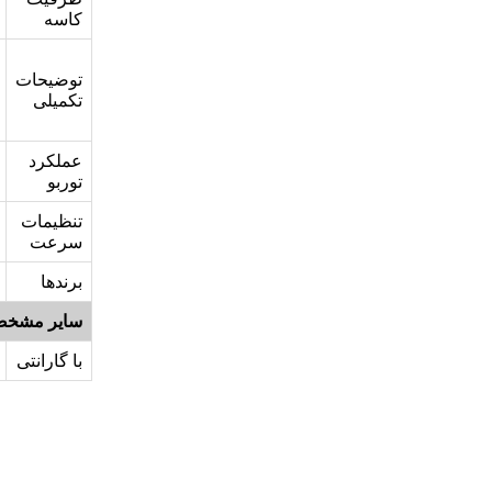
کاسه
توضیحات
تکمیلی
عملکرد
توربو
تنظیمات
سرعت
برندها
سایر مشخص
با گارانتی