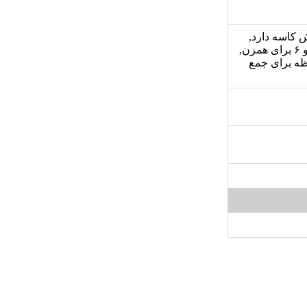
ش کاسه دارد,
سرعت ۱ و ۲ برای خمیر زن, سرعت ۳ و ۴ برای خامه زن, سرعت ۵ و ۶ برای همزن,
ه برای جمع