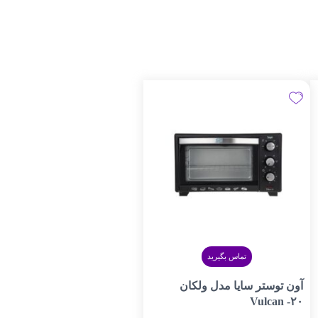
تماس بگیرید
آون توستر سایا مدل ولکان
Vulcan -۲۰