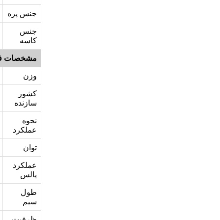
جنس پره
جنس
کاسه
مشخصات ف
وزن
کشور
سازنده
نحوه
عملکرد
توان
عملکرد
پالس
طول
سیم
ظرفیت