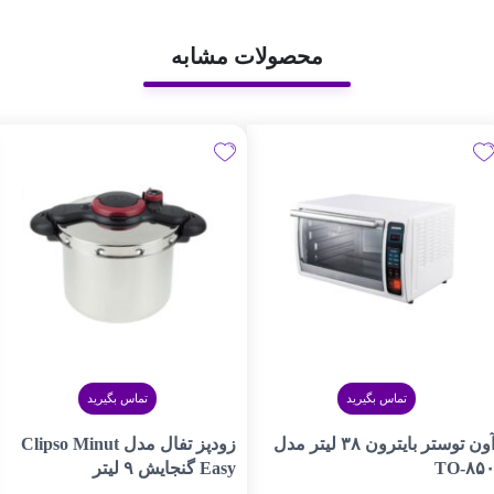
محصولات مشابه
تماس بگیرید
تماس بگیرید
آون توستر بایترون ۳۸ لیتر مدل
زودپز تفال مدل Clipso Minut
TO-۸۵
Easy گنجایش ۹ لیتر