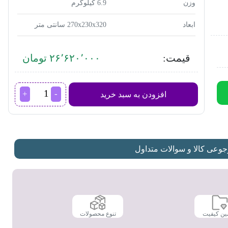
وزن
6.9 کیلوگرم
ابعاد
270x230x320 سانتی متر
قیمت:
۲۶٬۶۲۰٬۰۰۰ تومان
همزن
افزودن به سبد خرید
کاسه
دار
گوسونیک
GSM-
910
عدد
عی کالا و سوالات متداول
ین کیفیت
تنوع محصولات