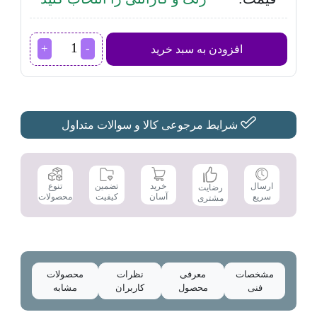
یخچال
افزودن به سبد خرید
و
فریزر
امرسان
مدل
TFN18D
عدد
شرایط مرجوعی کالا و سوالات متداول
تضمین
ارسال
خرید
تنوع
رضایت
کیفیت
سریع
آسان
محصولات
مشتری
مشخصات
معرفی
نظرات
محصولات
فنی
محصول
کاربران
مشابه