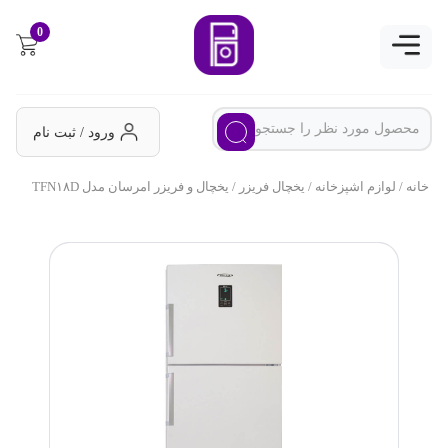
0
ورود / ثبت نام
خانه
/
لوازم اشپزخانه
/
یخچال فریزر
/ یخچال و فریزر امرسان مدل TFN۱۸D