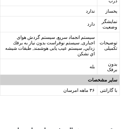
درب
یخساز
ندارد
نمایشگر
دارد
وضعیت
سيستم انجماد سريع, سيستم گردش هوای
توضیحات
اجباری, سيستم نوفراست بدون نياز به برفك
تکمیلی
زدايي, سیستم عیب یابی هوشمند, طبقات شيشه
اي نشكن
بدون
بله
برفک
سایر مشخصات
با گارانتی
۳۶ ماهه امرسان