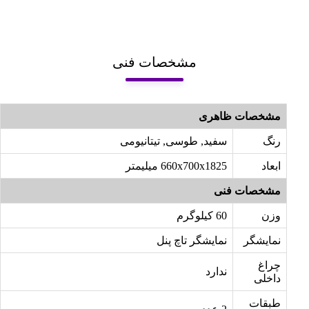
مشخصات فنی
مشخصات ظاهری
رنگ
سفید, طوسی, تیتانیومی
ابعاد
660x700x1825 میلیمتر
مشخصات فنی
وزن
60 کیلوگرم
نمایشگر
نمايشگر تاچ پنل
چراغ
ندارد
داخلی
طبقات