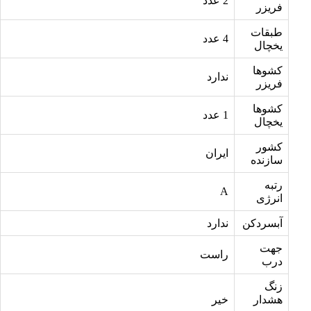
2 عدد
فریزر
طبقات
4 عدد
یخچال
کشوها
ندارد
فریزر
کشوها
1 عدد
یخچال
کشور
ایران
سازنده
رتبه
A
انرژی
آبسردکن
ندارد
جهت
راست
درب
زنگ
هشدار
خیر