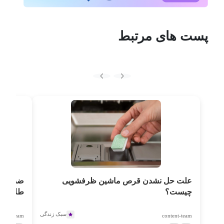
پست های مرتبط
علت حل نشدن قرص ماشین ظرفشویی
چیست؟
طلایی
سبک زندگی
ntent-team
content-team