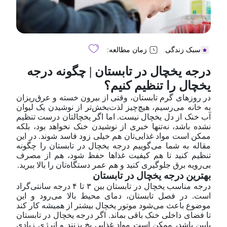
سبک زندگی
زمان مطالعه:
درجه یخچال در تابستان | چگونه درجه
یخچال را تنظیم کنیم؟
در روزهای گرم تابستان، وقتی از بیرون خسته و عرق‌ریزان
به خانه می‌رسیم، هیچ‌چیز لذت‌بخش‌تر از نوشیدن یک لیوان
آب خنک از دل یخچال نیست. اما اگر یخچالتان درست تنظیم
نشده باشد، نه‌تنها خبری از نوشیدن خنک نخواهد بود، بلکه
ممکن است مواد غذایی‌تان هم خیلی زود فاسد شوند. در این
مقاله به شما می‌گوییم درجه یخچال در تابستان را چگونه
تنظیم کنید تا هم کیفیت غذاها حفظ شود، هم از مصرف
بی‌رویه برق جلوگیری کنید و هم عمر دستگاه‌تان را بالا ببرید.
بهترین درجه یخچال در تابستان
درجه مناسب یخچال در تابستان بین ۳ تا ۴ درجه سانتی‌گراد
است. در فصل تابستان، دمای محیط بالا می‌رود و این
موضوع باعث می‌شود موتور یخچال بیشتر از همیشه کار کند
تا فضای داخلی خنک باقی بماند. اگر درجه یخچال در تابستان
پایین باشد، ممکن است مواد غذایی یخ بزنند و انرژی زیادی