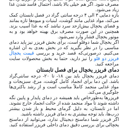
مصرف شود. اگر هم خیلی بالا باشد، احتمال فاسد شدن غذا
زیاد می‌شود.
بازه دمایی ۳ الی ۴ درجه سانتی گراد در فصل تابستان کمک
می‌کند، مواد غذایی مانند گوشت، لبنیات و میوه‌ها تازه بمانند
و فضای یخچال بیش‌ازحد سرد نباشد که به غذا آسیب بزند.
همچنین در این صورت مصرف برق بهینه خواهد بود و به
موتور یخچال فشار وارد نمی‌شود.
اگر یخچال شما دوقلو است، برای بخش فریزر نیز باید دمای
مناسبی را در نظر بگیرید که در بخش بعدی به آن اشاره
می‌کنیم. در‌صورتی‌که قصد خرید و بررسی
قیمت یخچال
فریزر دو قلو
را نیز دارید، حتما به بخش محصولات سایت
مراجعه کنید.
دمای فریزر یخچال برای فصل تابستان
دمای فریزر یخچال باید بین ۱۸- تا ۲۰- درجه سانتی‌گراد
باشد. این دما برای انجماد کامل گوشت، مرغ، سبزیجات و
مواد غذایی منجمد کاملاً مناسب است و از رشد باکتری‌ها
جلوگیری می‌کند.
فریزرها به‌طورخاص باید همیشه در دمای پایدار و پایین نگه
داشته شوند تا مواد منجمد شده از حالت انجماد خارج نشوند.
اما در تابستان، به دلیل گرمای محیط و باز شدن بیشتر
درب‌ها، باید توجه بیشتری به دمای فریزر داشته باشید.
اگر فریزر شما دماسنج دیجیتال ندارد، می‌توانید از دماسنج
یخچالی برای بررسی دقیق دمای داخلی فریزر استفاده کنید.