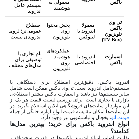
باکس
معمولی به
سیستم عامل
هوشمند
اندروید
تی‌ وی
معمولا
پخش محتوا
اصطلاح
باکس
اندروید یا
روی
عمومی‌تر؛ لزوما
تلویزیون
لینوکس
تلویزیون
اندرویدی نیست
)
TV Box
(
عملکردهای
نام تجاری یا
اسمارت
اندروید یا
هوشمند
توصیفی برای
باکس
اختصاصی
روی
مدل‌های مختلف
تلویزیون
اندروید باکس، دقیق‌ترین اصطلاح برای دستگاهی با
سیستم‌عامل اندروید است. تی‌وی باکس ممکن است شامل
سایر سیستم‌ها نیز باشد و اسمارت باکس بیشتر اصطلاحی
بازاری یا تجاری است. برای بررسی لیست قیمت هر یک از
این موارد از سایت‌های فروشگاهی آنلاین استعلام بگیرید. در
این سایت‌ها امکان مقایسه قیمت انواع لوازم خانگی از جمله
قیمت اتو
، یخچال و لباسشویی نیز وجود دارد.
انواع اندروید باکس برای خرید؛ بهترین مدل‌ها
کدامند؟
تفاوت اصلی انواع اندروید باکس‌ها در قدرت سخت‌افزار