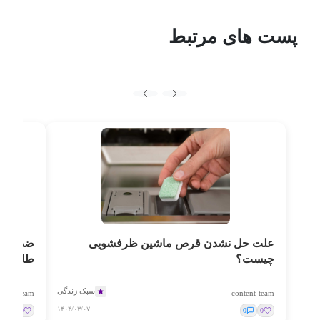
پست های مرتبط
علت حل نشدن قرص ماشین ظرفشویی
چیست؟
طلایی
سبک زندگی
ntent-team
content-team
۱۴۰۴/۰۳/۰۷
0
0
0
0