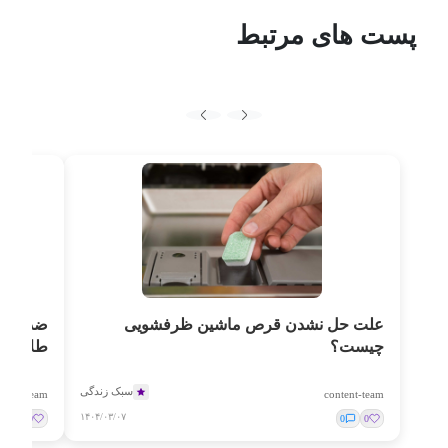
پست های مرتبط
علت حل نشدن قرص ماشین ظرفشویی
چیست؟
طلایی
سبک زندگی
ntent-team
content-team
۱۴۰۴/۰۳/۰۷
0
0
0
0