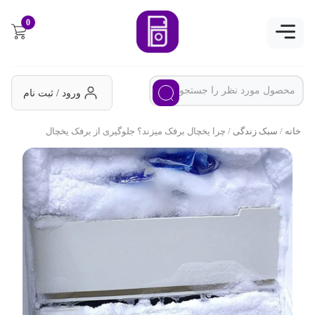
0
ورود / ثبت نام
خانه
/
سبک زندگی
/ چرا یخچال برفک میزند؟ جلوگیری از برفک یخچال