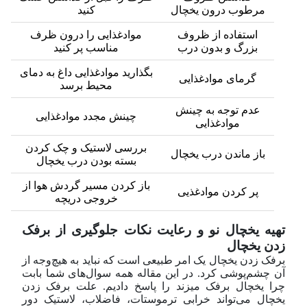
مرطوب درون یخچال
کنید
استفاده از ظروف
مواد‌غذایی را درون ظرف
بزرگ و بدون درب
مناسب پر کنید
بگذارید مواد‌غذایی داغ به دمای
گرمای مواد‌غذایی
محیط برسد
عدم توجه به چینش
چینش مجدد مواد‌غذایی
مواد‌غذایی
بررسی لاستیک و چک کردن
باز ماندن درب یخچال
بسته بودن درب یخچال
باز کردن مسیر گردش هوا از
پر کردن مواد‌غذیی
خروجی دریچه
تهیه یخچال نو و رعایت نکات جلوگیری از برفک
زدن یخچال
برفک زدن یخچال یک امر طبیعی است که نباید به هیچ‌وجه از
آن چشم‌پوشی کرد. در این مقاله همه سوال‌های شما بابت
چرا یخچال برفک میزند را پاسخ دادیم. علت برفک زدن
یخچال می‌تواند خرابی ترموستات، فاضلاب، لاستیک دور