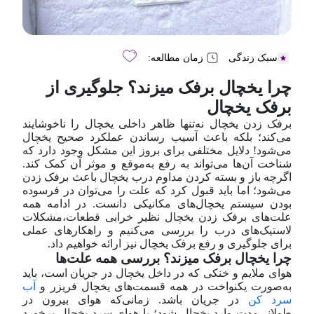
سبک زندگی
زمان مطالعه:
چرا یخچال برفک میزند؟ جلوگیری از
برفک یخچال
برفک زدن یخچال نه‌تنها ظاهر داخلی یخچال را ناخوشایند
می‌کند؛ بلکه باعث آسیب رساندن عملکرد صحیح یخچال
می‌شود! دلایل مختلفی برای بروز این مشکل وجود دارد که
شناخت آن‌ها می‌تواند به رفع به‌موقع و موثر آن کمک کند.
اگر‌چه باز و بسته کردن مداوم درب یخچال باعث برفک زدن
می‌شود؛ اما باید قبول کرد که علت را می‌توان در فرسوده
بودن سیستم یخچال‌های مکانیکی دانست. در ادامه همه
علت‌های برفک زدن یخچال نظیر خرابی قطعات،مشکلات
لاستیک‌های درب را بررسی می‌کنیم و راهکار‌های عملی
برای جلوگیری و رفع برفک یخچال نیز ارائه خواهیم داد.
چرا یخچال برفک میزند؟ بررسی همه علت‌ها
هوای ملایم و خنکی که در داخل یخچال در جریان است، باید
به‌صورت یکنواخت در همه قسمت‌های یخچال فریزر و
آب
سرد کن
در جریان باشد. زمانی‌که هوای بیرون در
طولانی‌مدت وارد یخچال شود؛ با هوای سرد یخچال برخورد