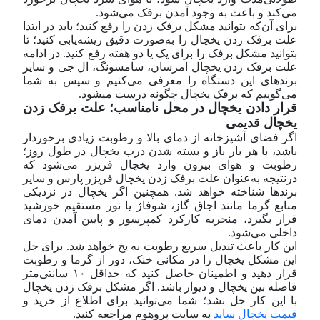
می‌کند و باعث به وجود آمدن برفک می‌شود.
برای آن‌که بتوانید مشکل برفک زدن را رفع کنید؛ باید در ابتدا
علت برفک زدن یخچال را به‌صورت دقیق ریشه‌یابی کنید؛ تا
بتوانید مشکل برفک را برای یک یا دو هفته رفع کنید. در ادامه
علت برفک زدن یخچال امرسان، سامسونگ، ال جی و سایر
برند‌های این دستگاه را معرفی می‌کنیم و سپس به شما
می‌گوییم که برفک یخچال چگونه درست میشود.
قرار دادن یخچال در محل نامناسب؛ علت برفک زدن
یخچال قدیمی
اگر فضای آشپزخانه از دمای بالا و رطوبت زیادی برخوردار
باشد، با هر بار باز و بسته شدن درب یخچال در طول روز؛
رطوبت و هوای بیرون وارد یخچال فریزر می‌شود که
در‌نتیجه به‌عنوان علت برفک زدن یخچال فریزر پارس و سایر
برند‌ها شناخته خواهد شد. همچنین اگر یخچال در نزدیکی
منابع گرما مانند اجاق گاز، شوفاژ یا نور مستقیم خورشید
قرار بگیرد، منجر‌به کارکرد کمپرسور و پایین آمدن دمای
داخلی می‌شود.
این کار باعث تبدیل سریع رطوبت به یخ خواهد شد. برای حل
این مشکل یخچال را در مکانی خنک، دور از گرما و رطوبت
قرار دهید و اطمینان حاصل کنید که حداقل ۱۰ سانتی‌متر
فاصله بین یخچال و دیوار باشد. اگر مشکل برفک زدن یخچال
با این کار حل نشد؛ شما می‌توانید برای اطلاع از خرید و
قیمت یخچال ساید
به سایت پروهوم مراجعه کنید.