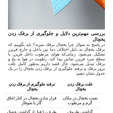
بررسی مهم‌ترین دلایل و جلوگیری از برفک زدن
یخچال
در پاسخ به سوال چرا یخچال برفک میزند؟ باید بگوییم که
برفک یخچال به دلیل اختلاف دما بین داخل و خارج فریزر
تشکیل می‌شود. زمانی‌که هوای مرطوب داخل فریزر با
سطح سرد فریزر تماس پیدا کند، رطوبت در هوا به یخ و
برفک تبدیل می‌شود. حال قصد داریم به‌طور کامل علت
بروز برفک و ترفند جلوگیری از برفک زدن یخچال را در یک
جدول نشان دهیم:
علت برفک زدن
ترفند جلوگیری از برفک زدن
یخچال
یخچال
نصب یخچال در مکان
قرار ندادن یخچال در کنار اجاق
گرم و مرطوب
گاز یا شوفاژ
گذاشتن ظروف
ظرف را قبل از گذاشتن خشک