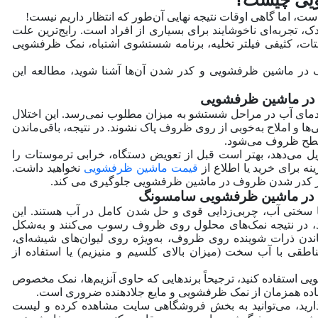
ما گاهی اوقات نتیجه نهایی آن‌طور که انتظار داریم نیست!
یدک، تجربه‌ای ناخوشایند برای بسیاری از افراد است. رایج‌ترین علت
 کثیفی فیلتر تخلیه، برنامه شستشوی اشتباه، نمک ظرفشویی
 در ماشین ظرفشویی و کدر شدن آن‌ها آشنا شوید، مطالعه این
مای آب در مراحل شستشو به میزان مطلوب نمی‌رسد. این اختلال
ا و املاح به‌خوبی از روی ظروف پاک نشوند. در نتیجه، باقی‌ماندن
 سطح ظروف می‌شود.
ل می‌دهد، بهتر است قبل از تعویض دستگاه، خرابی ترموستات را
ه برای خرید یا اطلاع از
قیمت ماشین ظرفشویی
نخواهید داشت.
دودی از کدر شدن ظروف در ماشین ظرفشویی جلوگیری می کند.
 با سختی آب، چربی‌زدایی قوی و حل شدن کامل در آب هستند. این
 کنند، در نتیجه نمک‌های محلول روی ظروف رسوب می‌کنند و به‌شکل
اندن ذرات شوینده روی ظروف، به‌ویژه روی لیوان‌های شیشه‌ای،
اطقی با آب سخت (میزان بالای کلسیم و منیزیم) یا استفاده از
ی استفاده کنید، ترجیحاً برندهایی که حاوی آنزیم‌ها، نمک مخصوص
اده همزمان از نمک ظرفشویی و مایع جلادهنده ضروری است.
دارید، می‌توانید به بخش فروشگاهی سایت مشاهده کرده و لیست