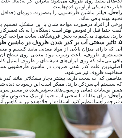
لکه‌های سفید روی ظروف می‌شود؛ بنابراین اگر به‌دنبال
فیلتر تخلیه یکی از اولین قدم‌هاست.
راه‌حل
: فیلتر ماشین ظرفشویی را به‌صورت دوره‌ای (حداقل م
تخلیه بهینه باقی بماند.
برخی از افراد درصورت مواجه شدن با این مشکل، تصمیم به
گفت حتما قبل از تعویض بهتر است دستگاه را به یک تعمیرکار م
دارید، پیشنهاد می‌کنیم به بخش فروشگاهی سایت مراجعه کرد
۵. تاثیر سختی آب بر کدر شدن ظروف در ماشین ظرفشویی
آبی که دارای میزان بالایی از مواد معدنی مانند کلسیم و من
شستشوی ظروف، باعث رسوب مواد معدنی روی سطح آن‌ها می
باقی می‌ماند که روی لیوان‌های شیشه‌ای و ظروف استیل کامل
اصلی‌ترین علت کدر شدن ظروف در ماشین ظرفشویی همین ر
شفافیت ظروف نیز می‌شود.
مناطقی که آب سخت دارند، بیشتر دچار مشکلاتی مانند کدر 
که سیستم آب‌سردکن دارند، ممکن است این رسوبات دیده شود.
همین نوسانات دمایی و رسوب‌های ته‌نشین‌شده در مسیر سر
راه‌حل
: برای مقابله با سختی آب، حتماً از نمک مخصوص ما
دفترچه راهنما تنظیم کنید. استفاده از جلادهنده نیز به کاهش آث