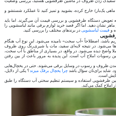
 علت سفیدک زدن ظروف در ماشین ظرفشویی هستید، بررسی وضعیت
اهی یک‌بار) خارج کرده، بشویید و تمیز کنید تا عملکرد شستشو و
 تعویض دستگاه ظرفشویی و بررسی قیمت آن می‌گیرند. اما باید
اهر نشان دهید. اما اگر قصد خرید لوازم برقی مانند لباسشویی را
ه و
قیمت لباسشویی
در برندهای مختلف را بررسی کنید.
یزیم باشد، اصطلاحاً «آب سخت» نامیده می‌شود. این نوع آب هنگام
‌شود. در نتیجه لایه‌ای سفید، مات یا شیری‌رنگ روی ظروف
ا واضح دیده می‌شود. در واقع، در بسیاری از مناطق با آب سخت،
سوبات املاح آب است. این پدیده به مرور باعث از بین رفتن
شدن ظروف و رسوب در وسایل برقی می‌شوند. حتی در یخچال‌هایی
 شاید برای‌تان سؤال باشد
چرا یخچال برفک میزند
؟ یکی از دلایل،
مایش است.
شین ظرفشویی استفاده و سیستم تنظیم سختی آب دستگاه را طبق
ار املاح کمک می‌کند.