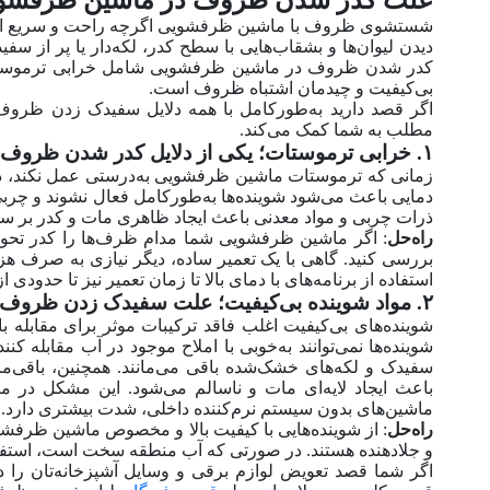
شستشوی ظروف با ماشین ظرفشویی اگرچه راحت و سریع است، ا
دیدن لیوان‌ها و بشقاب‌هایی با سطح کدر، لکه‌دار یا پر از سف
کدر شدن ظروف در ماشین ظرفشویی شامل خرابی ترموستات،
بی‌کیفیت و چیدمان اشتباه ظروف است.
اگر قصد دارید به‌طورکامل با همه دلایل سفیدک زدن ظروف
مطلب به شما کمک می‌کند.
۱. خرابی ترموستات؛ یکی از دلایل کدر شدن ظروف در ماشین ظرفشویی
زمانی که ترموستات ماشین ظرفشویی به‌درستی عمل نکند، د
دمایی باعث می‌شود شوینده‌ها به‌طورکامل فعال نشوند و چربی‌ه
ذرات چربی و مواد معدنی باعث ایجاد ظاهری مات و کدر بر
راه‌حل
: اگر ماشین ظرفشویی شما مدام ظرف‌ها را کدر تحوی
بررسی کنید. گاهی با یک تعمیر ساده، دیگر نیازی به صرف هزین
استفاده از برنامه‌های با دمای بالا تا زمان تعمیر نیز تا ح
۲. مواد شوینده بی‌کیفیت؛ علت سفیدک زدن ظروف در ماشین ظرفشویی سامسونگ
شوینده‌های بی‌کیفیت اغلب فاقد ترکیبات موثر برای مقابله
شوینده‌ها نمی‌توانند به‌خوبی با املاح موجود در آب مقابله
سفیدک و لکه‌های خشک‌شده باقی می‌مانند. همچنین، باقی‌م
باعث ایجاد لایه‌ای مات و ناسالم می‌شود. این مشکل در من
ماشین‌های بدون سیستم نرم‌کننده داخلی، شدت بیشتری دارد.
راه‌حل
: از شوینده‌هایی با کیفیت بالا و مخصوص ماشین ظرفشوی
و جلادهنده هستند. در صورتی که آب منطقه سخت است، استف
اگر شما قصد تعویض لوازم برقی و وسایل آشپزخانه‌تان را 